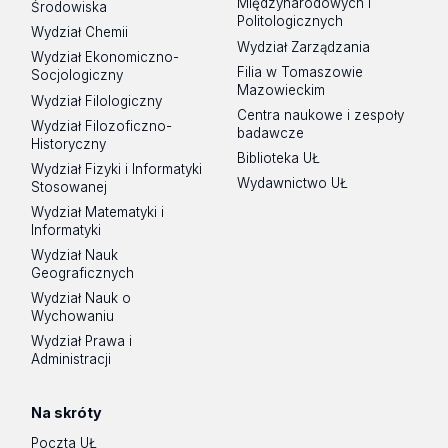
Międzynarodowych i
Środowiska
Politologicznych
Wydział Chemii
Wydział Zarządzania
Wydział Ekonomiczno-
Filia w Tomaszowie
Socjologiczny
Mazowieckim
Wydział Filologiczny
Centra naukowe i zespoły
Wydział Filozoficzno-
badawcze
Historyczny
Biblioteka UŁ
Wydział Fizyki i Informatyki
Wydawnictwo UŁ
Stosowanej
Wydział Matematyki i
Informatyki
Wydział Nauk
Geograficznych
Wydział Nauk o
Wychowaniu
Wydział Prawa i
Administracji
Na skróty
Poczta UŁ