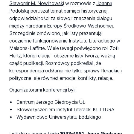
Sławomir M. Nowinowsk
i w rozmowie z
Joanną
Podolską
poruszał temat pamięci historycznej,
odpowiedzialności za słowo i znaczenia dialogu
między narodami Europy Środkowo-Wschodniej.
Szczególnie omówiono, jak listy prezentują
codzienne funkcjonowanie Instytutu Literackiego w
Maisons-Laffitte. Wiele uwagi poświęcono roli Zofii
Hertz, której relacje i obszerne listy tworzą ważną
część publikacji. Rozmówcy podkreślali, że
korespondencja odsłania nie tylko sprawy literackie i
polityczne, ale również emocje, konflikty, relacje.
Organizatorami konferencji byli:
Centrum Jerzego Giedroycia UŁ
Stowarzyszeniem Instytut Literacki KULTURA
Wydawnictwo Uniwersytetu Łódzkiego
Link do rozmowy
Listy 1943–1981. Jerzy Giedroyc,