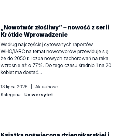
„Nowotwór złośliwy” – nowość z serii
Krótkie Wprowadzenie
Według najczęściej cytowanych raportów
WHO/IARC na temat nowotworów przewiduje się,
że do 2050 r. liczba nowych zachorowań na raka
wzrośnie aż o 77%. Do tego czasu średnio 1 na 20
kobiet ma dostać…
13 lipca 2026
|
Aktualności
Kategoria:
Uniwersytet
Książka poświęcona dziennikarskiej i