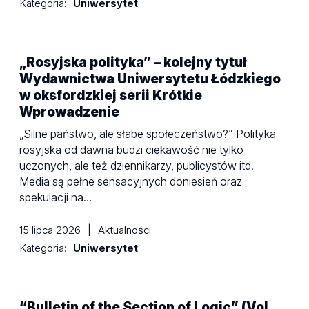
Kategoria:
Uniwersytet
„Rosyjska polityka” – kolejny tytuł
Wydawnictwa Uniwersytetu Łódzkiego
w oksfordzkiej serii Krótkie
Wprowadzenie
„Silne państwo, ale słabe społeczeństwo?” Polityka
rosyjska od dawna budzi ciekawość nie tylko
uczonych, ale też dziennikarzy, publicystów itd.
Media są pełne sensacyjnych doniesień oraz
spekulacji na…
15 lipca 2026
|
Aktualności
Kategoria:
Uniwersytet
“Bulletin of the Section of Logic” (Vol.